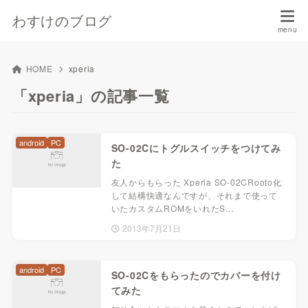
わすけのブログ
HOME
xperia
「xperia」の記事一覧
android
PC
SO-02Cにトグルスイッチをつけてみ
た
友人からもらった Xperia SO-02CRooto化
して結構快適なんですが、それまで使って
いたカスタムROMをいれたS…
2013年7月21日
android
PC
SO-02Cをもらったのでカバーを付け
てみた