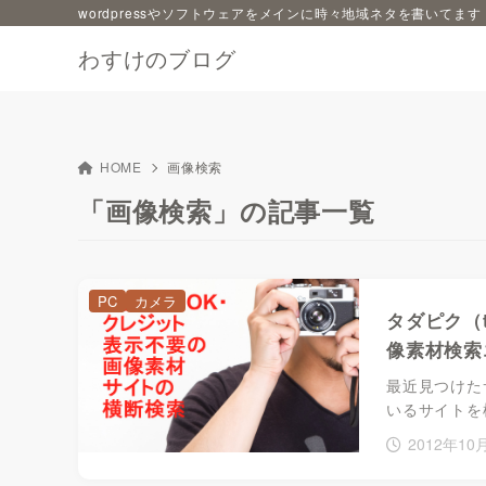
wordpressやソフトウェアをメインに時々地域ネタを書いてます
わすけのブログ
HOME
画像検索
「画像検索」の記事一覧
PC
カメラ
タダピク（t
像素材検索
最近見つけた
いるサイトを
2012年10